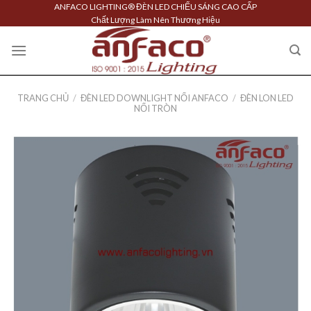
Skip
ANFACO LIGHTING® ĐÈN LED CHIẾU SÁNG CAO CẤP
Chất Lượng Làm Nên Thương Hiệu
to
content
TRANG CHỦ
/
ĐÈN LED DOWNLIGHT NỔI ANFACO
/
ĐÈN LON LED
NỔI TRÒN