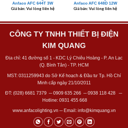
Anfaco AFC 644T 3W
Anfaco AFC 648D 12W
Giá bán: Vui lòng liên hệ
Giá bán: Vui lòng liên hệ
CÔNG TY TNHH THIẾT BỊ ĐIỆN
KIM QUANG
Địa chỉ: 41 đường số 1 - KDC Lý Chiêu Hoàng - P. An Lạc
(Q. Bình Tân) - TP. HCM
MST: 0311259943 do Sở Kế hoạch & Đầu tư Tp. Hồ Chí
Minh cấp ngày 21/10/2011
ĐT:
(028) 6681 7379
─
0909 635 266
─
0938 118 428
─
Hotline:
0931 455 668
www.anfacolighting.vn
─ Email:
info@kimquang.vn