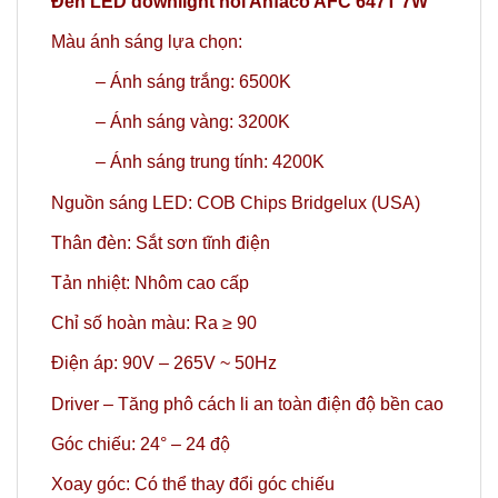
Đèn LED downlight nổi Anfaco AFC 647T 7W
Màu ánh sáng lựa chọn:
– Ánh sáng trắng: 6500K
– Ánh sáng vàng: 3200K
–
Ánh sáng trung tính: 4200K
Nguồn sáng LED: COB Chips Bridgelux (USA)
Thân đèn: Sắt sơn tĩnh điện
Tản nhiệt: Nhôm cao cấp
Chỉ số hoàn màu: Ra ≥ 90
Điện áp: 90V – 265V ~ 50Hz
Driver – Tăng phô cách li an toàn điện độ bền cao
Góc chiếu: 24°
– 24 độ
Xoay góc: Có thể thay đổi góc chiếu