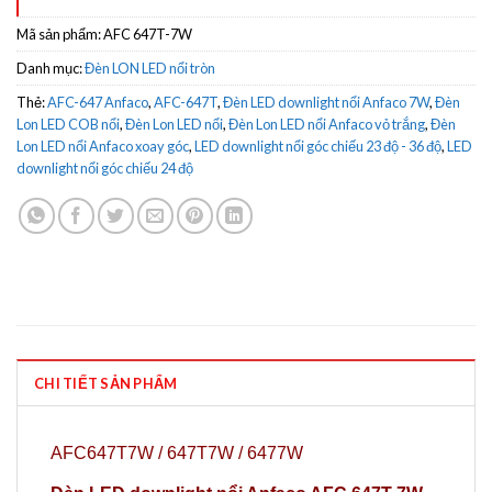
Mã sản phẩm:
AFC 647T-7W
Danh mục:
Đèn LON LED nổi tròn
Thẻ:
AFC-647 Anfaco
,
AFC-647T
,
Đèn LED downlight nổi Anfaco 7W
,
Đèn
Lon LED COB nổi
,
Đèn Lon LED nổi
,
Đèn Lon LED nổi Anfaco vỏ trắng
,
Đèn
Lon LED nổi Anfaco xoay góc
,
LED downlight nổi góc chiếu 23 độ - 36 độ
,
LED
downlight nổi góc chiếu 24 độ
CHI TIẾT SẢN PHẨM
AFC647T7W / 647T7W / 6477W