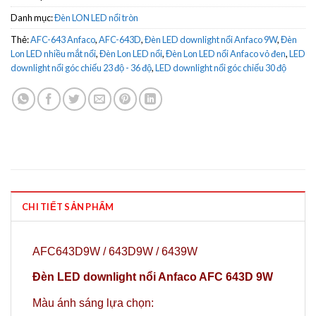
Danh mục:
Đèn LON LED nổi tròn
Thẻ:
AFC-643 Anfaco
,
AFC-643D
,
Đèn LED downlight nổi Anfaco 9W
,
Đèn
Lon LED nhiều mắt nổi
,
Đèn Lon LED nổi
,
Đèn Lon LED nổi Anfaco vỏ đen
,
LED
downlight nổi góc chiếu 23 độ - 36 độ
,
LED downlight nổi góc chiếu 30 độ
CHI TIẾT SẢN PHẨM
AFC643D9W / 643D9W / 6439W
Đèn LED downlight nổi Anfaco AFC 643D 9W
Màu ánh sáng lựa chọn: