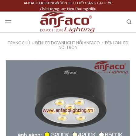
Skip
ANFACO LIGHTING® ĐÈN LED CHIẾU SÁNG CAO CẤP
Chất Lượng Làm Nên Thương Hiệu
to
content
TRANG CHỦ
/
ĐÈN LED DOWNLIGHT NỔI ANFACO
/
ĐÈN LON LED
NỔI TRÒN