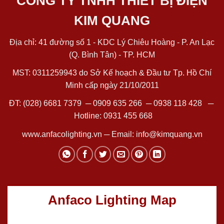
CÔNG TY TNHH THIẾT BỊ ĐIỆN
KIM QUANG
Địa chỉ: 41 đường số 1 - KDC Lý Chiêu Hoàng - P. An Lạc
(Q. Bình Tân) - TP. HCM
MST: 0311259943 do Sở Kế hoạch & Đầu tư Tp. Hồ Chí
Minh cấp ngày 21/10/2011
ĐT:
(028) 6681 7379
─
0909 635 266
─
0938 118 428
─
Hotline:
0931 455 668
www.anfacolighting.vn
─ Email:
info@kimquang.vn
Anfaco Lighting Map