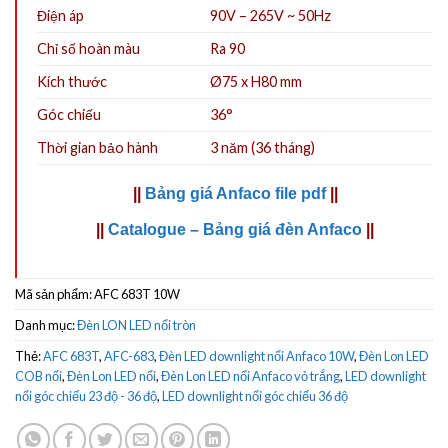
Điện áp
90V – 265V ~ 50Hz
Chỉ số hoàn màu
Ra 90
Kích thước
Ø75 x H80 mm
Góc chiếu
36°
Thời gian bảo hành
3 năm (36 tháng)
||
Bảng giá Anfaco file pdf
||
||
Catalogue – Bảng giá đèn Anfaco
||
Mã sản phẩm:
AFC 683T 10W
Danh mục:
Đèn LON LED nổi tròn
Thẻ:
AFC 683T
,
AFC-683
,
Đèn LED downlight nổi Anfaco 10W
,
Đèn Lon LED
COB nổi
,
Đèn Lon LED nổi
,
Đèn Lon LED nổi Anfaco vỏ trắng
,
LED downlight
nổi góc chiếu 23 độ - 36 độ
,
LED downlight nổi góc chiếu 36 độ