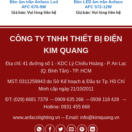
Đèn âm trần Anfaco Led
Đèn LED âm trần Anfaco
AFC 670-9W
AFC 572-12W
Giá bán: Vui lòng liên hệ
Giá bán: Vui lòng liên hệ
CÔNG TY TNHH THIẾT BỊ ĐIỆN
KIM QUANG
Địa chỉ: 41 đường số 1 - KDC Lý Chiêu Hoàng - P. An Lạc
(Q. Bình Tân) - TP. HCM
MST: 0311259943 do Sở Kế hoạch & Đầu tư Tp. Hồ Chí
Minh cấp ngày 21/10/2011
ĐT:
(028) 6681 7379
─
0909 635 266
─
0938 118 428
─
Hotline:
0931 455 668
www.anfacolighting.vn
─ Email:
info@kimquang.vn