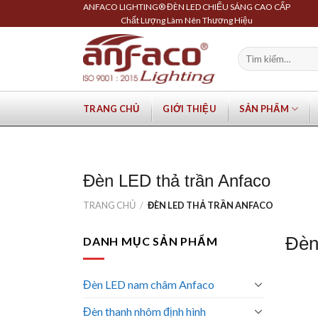
Skip
ANFACO LIGHTING® ĐÈN LED CHIẾU SÁNG CAO CẤP
Chất Lượng Làm Nên Thương Hiệu
to
content
Tìm
kiếm:
TRANG CHỦ
GIỚI THIỆU
SẢN PHẨM
Đèn LED thả trần Anfaco
TRANG CHỦ
/
ĐÈN LED THẢ TRẦN ANFACO
Đèn
DANH MỤC SẢN PHẨM
Đèn LED nam châm Anfaco
Đèn thanh nhôm định hình