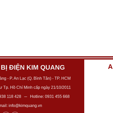
A
 BỊ ĐIỆN KIM QUANG
ng - P. An Lạc (Q. Bình Tân) - TP. HCM
 Tp. Hồ Chí Minh cấp ngày 21/10/2011
938 118 428
─ Hotline:
0931 455 668
ail:
info@kimquang.vn