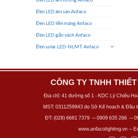
Đèn LED âm sàn Anfaco
Đèn LED liền máng Anfaco
Đèn LED gắn vách Anfaco
Đèn solar LED-NLMT Anfaco
CÔNG TY TNHH THIẾT
Địa chỉ: 41 đường số 1 - KDC Lý Chiêu Hoà
MST: 0311259943 do Sở Kế hoạch & Đầu tư
ĐT:
(028) 6681 7379
─
0909 635 266
─
0
www.anfacolighting.vn
─ Em