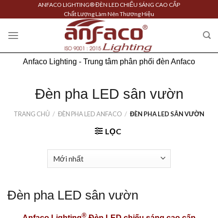
Skip
ANFACO LIGHTING® ĐÈN LED CHIẾU SÁNG CAO CẤP
Chất Lượng Làm Nên Thương Hiệu
to
content
Anfaco Lighting - Trung tâm phân phối đèn Anfaco
Đèn pha LED sân vườn
TRANG CHỦ
/
ĐÈN PHA LED ANFACO
/
ĐÈN PHA LED SÂN VƯỜN
LỌC
Đèn pha LED sân vườn
®
Anfaco Lighting
Đèn LED chiếu sáng cao cấp