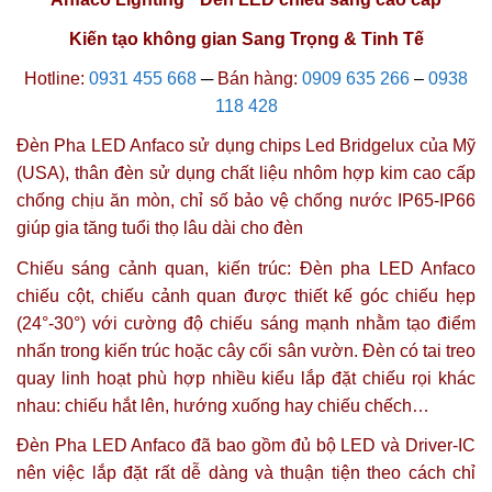
Kiến tạo không gian Sang Trọng & Tinh Tế
Hotline:
0931 455 668
─
Bán hàng:
0909 635 266
–
0938
118 428
Đèn Pha LED Anfaco sử dụng chips Led Bridgelux của Mỹ
(USA), thân đèn sử dụng chất liệu nhôm hợp kim cao cấp
chống chịu ăn mòn, chỉ số bảo vệ chống nước IP65-IP66
giúp gia tăng tuổi thọ lâu dài cho đèn
Chiếu sáng cảnh quan, kiến trúc:
Đèn pha LED Anfaco
chiếu cột, chiếu cảnh quan được thiết kế góc chiếu hẹp
(24°-30°)
với cường độ chiếu sáng mạnh nhằm tạo điểm
nhấn trong kiến trúc hoặc cây cối sân vườn. Đèn có tai treo
quay linh hoạt phù hợp nhiều kiểu lắp đặt chiếu rọi khác
nhau: chiếu hắt lên, hướng xuống hay chiếu chếch…
Đèn Pha LED Anfaco đã bao gồm đủ bộ LED và Driver-IC
nên việc lắp đặt rất dễ dàng và thuận tiện theo cách chỉ