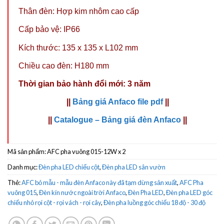
Thân đèn: Hợp kim nhôm cao cấp
Cấp bảo vệ: IP66
Kích thước: 135 x 135 x L102 mm
Chiều cao đèn: H180 mm
Thời gian bảo hành đổi mới: 3 năm
||
Bảng giá Anfaco file pdf
||
||
Catalogue – Bảng giá đèn Anfaco
||
Mã sản phẩm:
AFC pha vuông 015-12W x 2
Danh mục:
Đèn pha LED chiếu cột
,
Đèn pha LED sân vườn
Thẻ:
AFC bỏ mẫu - mẫu đèn Anfaco này đã tạm dừng sản xuất
,
AFC Pha
vuông 015
,
Đèn kín nước ngoài trời Anfaco
,
Đèn Pha LED
,
Đèn pha LED góc
chiếu nhỏ rọi cột - rọi vách - rọi cây
,
Đèn pha luồng góc chiếu 18 độ - 30 độ