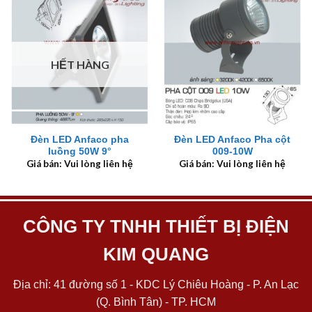
HẾT HÀNG
Đèn LED Anfaco pha
Đèn LED Anfaco Pha cột
luồng 50W 9°
009-10W
Giá bán: Vui lòng liên hệ
Giá bán: Vui lòng liên hệ
CÔNG TY TNHH THIẾT BỊ ĐIỆN
KIM QUANG
Địa chỉ: 41 đường số 1 - KDC Lý Chiêu Hoàng - P. An Lạc
(Q. Bình Tân) - TP. HCM