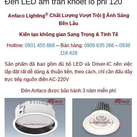
Đèn LED âm trần khoét lỗ phi 120
®
Anfaco Lighting
Chất Lượng Vượt Trội || Ánh Sáng
Bền Lâu
Kiến tạo không gian Sang Trọng & Tinh Tế
Hotline:
0931 455 668
─
Bán hàng:
0909 635 266
–
0938
118 428
Sản phẩm đã bao gồm đủ bộ LED và Driver-IC nên việc
lắp đặt rất dễ dàng & thuận tiện, theo cách, chỉ cần đấu dây
trực tiếp nguồn điện AC-220V
Đèn Anfaco được
bảo hành 3 năm miễn phí