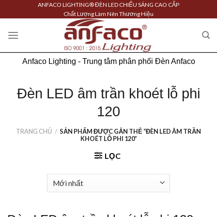
Skip
ANFACO LIGHTING® ĐÈN LED CHIẾU SÁNG CAO CẤP
Chất Lượng Làm Nên Thương Hiệu
to
content
Anfaco Lighting - Trung tâm phân phối Đèn Anfaco
Đèn LED âm trần khoét lỗ phi
120
TRANG CHỦ
/
SẢN PHẨM ĐƯỢC GẮN THẺ “ĐÈN LED ÂM TRẦN
KHOÉT LỖ PHI 120”
LỌC