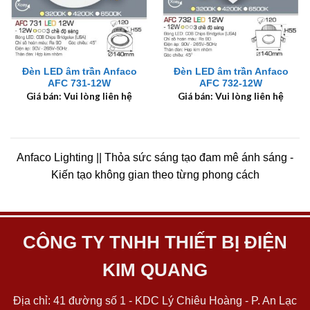
Đèn LED âm trần Anfaco
Đèn LED âm trần Anfaco
AFC 731-12W
AFC 732-12W
Giá bán: Vui lòng liên hệ
Giá bán: Vui lòng liên hệ
Anfaco Lighting || Thỏa sức sáng tạo đam mê ánh sáng -
Kiến tạo không gian theo từng phong cách
CÔNG TY TNHH THIẾT BỊ ĐIỆN
KIM QUANG
Địa chỉ: 41 đường số 1 - KDC Lý Chiêu Hoàng - P. An Lạc