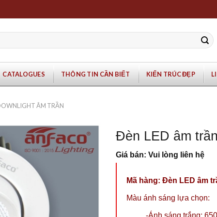
CATALOGUES
THÔNG TIN CẦN BIẾT
KIẾN TRÚC ĐẸP
L
 DOWNLIGHT ÂM TRẦN
Đèn LED âm trầ
Giá bán: Vui lòng liên hệ
Mã hàng:
Đèn LED âm tr
Màu ánh sáng lựa chọn:
-Ánh sáng trắng: 65