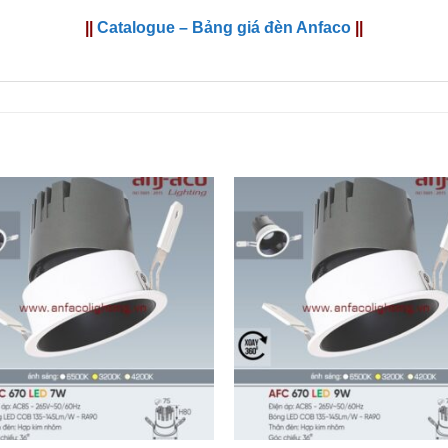
||
Catalogue – Bảng giá đèn Anfaco
||
+