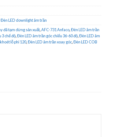
,
Đèn LED downlight âm trần
y đã tạm dừng sản xuất
,
AFC-731 Anfaco
,
Đèn LED âm trần
 3 chế độ
,
Đèn LED âm trần góc chiếu 36-60 độ
,
Đèn LED âm
khoét lỗ phi 120
,
Đèn LED âm trần xoay góc
,
Đèn LED COB