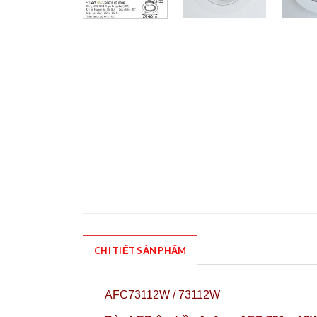
CHI TIẾT SẢN PHẨM
AFC73112W / 73112W