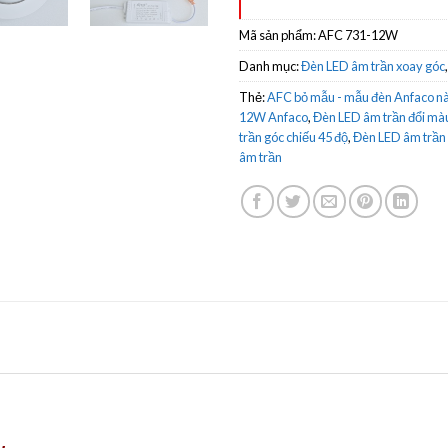
Mã sản phẩm:
AFC 731-12W
Danh mục:
Đèn LED âm trần xoay góc
Thẻ:
AFC bỏ mẫu - mẫu đèn Anfaco nà
12W Anfaco
,
Đèn LED âm trần đổi màu
trần góc chiếu 45 độ
,
Đèn LED âm trần 
âm trần