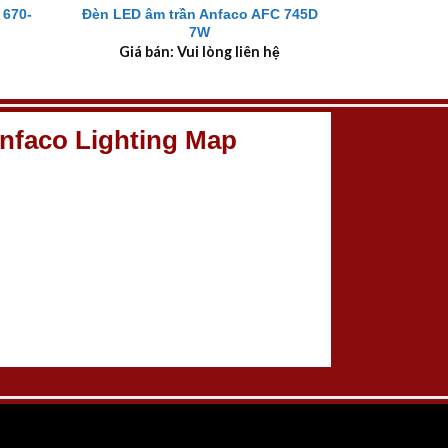
 670-
Đèn LED âm trần Anfaco AFC 745D
7W
Giá bán: Vui lòng liên hệ
nfaco Lighting Map