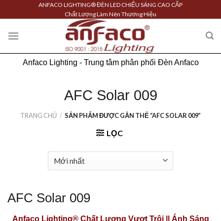
Skip
ANFACO LIGHTING® ĐÈN LED CHIẾU SÁNG CAO CẤP
Chất Lượng Làm Nên Thương Hiệu
to
content
Anfaco Lighting - Trung tâm phân phối Đèn Anfaco
AFC Solar 009
TRANG CHỦ
/
SẢN PHẨM ĐƯỢC GẮN THẺ “AFC SOLAR 009”
LỌC
AFC Solar 009
Anfaco Lighting®
Chất Lượng Vượt Trội || Ánh Sáng