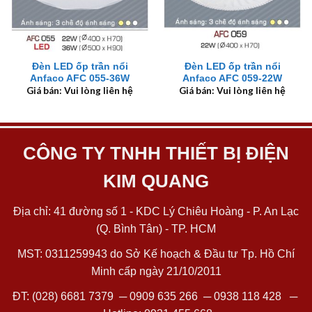
Đèn LED ốp trần nổi
Đèn LED ốp trần nổi
Anfaco AFC 055-36W
Anfaco AFC 059-22W
Giá bán: Vui lòng liên hệ
Giá bán: Vui lòng liên hệ
CÔNG TY TNHH THIẾT BỊ ĐIỆN
KIM QUANG
Địa chỉ: 41 đường số 1 - KDC Lý Chiêu Hoàng - P. An Lạc
(Q. Bình Tân) - TP. HCM
MST: 0311259943 do Sở Kế hoạch & Đầu tư Tp. Hồ Chí
Minh cấp ngày 21/10/2011
ĐT:
(028) 6681 7379
─
0909 635 266
─
0938 118 428
─