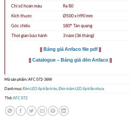
Chỉ số hoàn màu
Ra 80
Kích thước
Ø500 x H90 mm
Góc chiếu
180° Tán quang
Thời gian bảo hành
3 năm (36 tháng)
||
Bảng giá Anfaco file pdf
||
||
Catalogue – Bảng giá đèn Anfaco
||
Mã sản phẩm:
AFC 072-36W
Danh mục:
Đèn LED ốp trần tròn
,
Đèn mâm LED ốp trần nhựa
Thẻ:
AFC 072