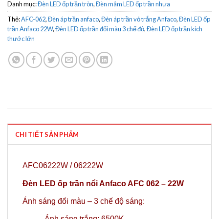
Danh mục:
Đèn LED ốp trần tròn
,
Đèn mâm LED ốp trần nhựa
Thẻ:
AFC-062
,
Đèn áp trần anfaco
,
Đèn áp trần vỏ trắng Anfaco
,
Đèn LED ốp
trần Anfaco 22W
,
Đèn LED ốp trần đổi màu 3 chế độ
,
Đèn LED ốp trần kích
thước lớn
CHI TIẾT SẢN PHẨM
AFC06222W / 06222W
Đèn LED ốp trần nổi Anfaco AFC 062 – 22W
Ánh sáng đổi màu – 3 chế độ sáng:
-Ánh sáng trắng: 6500K