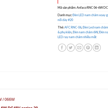
Mã sản phẩm:
Anfaco RNC 06-6W D
Danh mục:
Đèn LED nam châm xoay g
nổi dày #20
Thẻ:
AFC RNC-06
,
Đèn Led nam châm 
& phụ kiện
,
Đèn nam châm 6W
,
Đèn n
LED ray nam châm nhiều mắt
 / 066
W