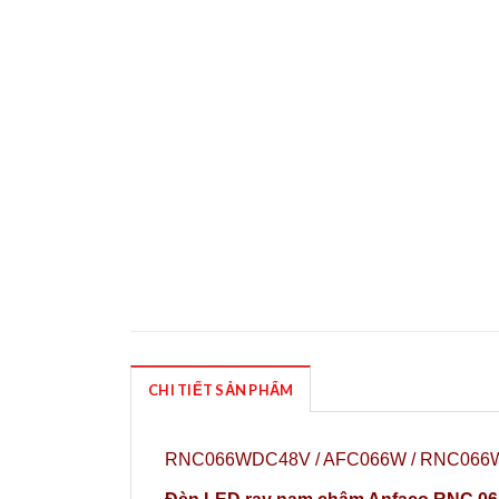
CHI TIẾT SẢN PHẨM
RNC066WDC48V / AFC066W / RNC066W