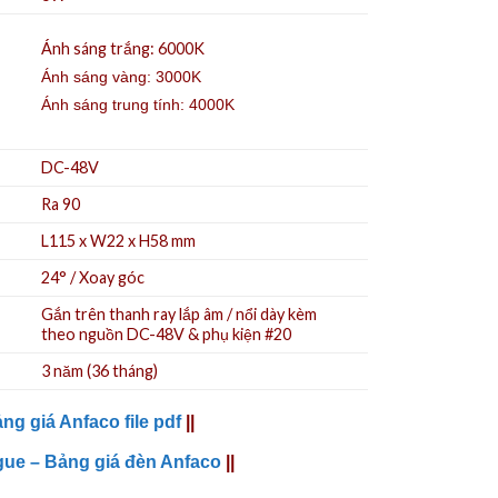
Ánh sáng trắng: 6000K
Ánh sáng vàng: 3000K
Ánh sáng trung tính: 4000K
DC-48V
Ra 90
L115 x W22 x H58 mm
24° / Xoay góc
Gắn trên thanh ray
lắp âm / nổi
dày kèm
theo
nguồn DC-48V
&
phụ kiện
#20
3 năm (36 tháng)
ng giá Anfaco file pdf
||
gue – Bảng giá đèn Anfaco
||