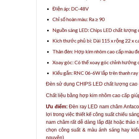
Điện áp: DC-48V
Chỉ số hoàn màu: Ra ≥ 90
Nguồn sáng LED: Chips LED chất lượng 
Kích thước phủ bì: Dài 115 x rộng 22 x 
Thân đèn: Hợp kim nhôm cao cấp màu đ
Xoay góc: Có thể xoay góc chỉnh hướng 
Kiểu gắn: RNC 06-6W lắp trên thanh ray
Đèn sử dụng CHIPS LED chất lượng cao gi
Chất liệu bằng hợp kim nhôm cao cấp giúp 
Ưu điểm:
Đèn ray LED nam châm Anfaco vớ
lợi trong việc thiết kế công suất chiếu 
nam châm rất dễ dàng lắp đặt hoặc tháo r
chọn công suất & màu ánh sáng hay kiểu
nguyên)