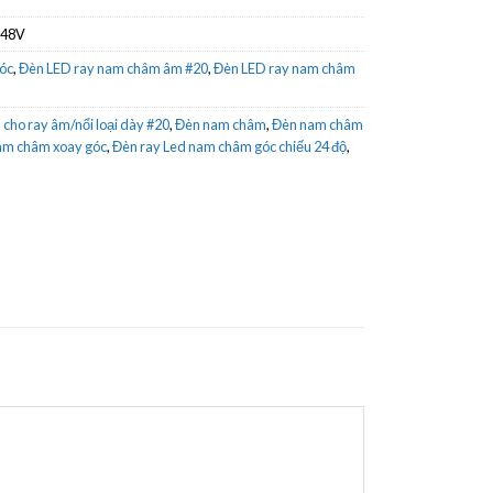
C48V
óc
,
Đèn LED ray nam châm âm #20
,
Đèn LED ray nam châm
cho ray âm/nổi loại dày #20
,
Đèn nam châm
,
Đèn nam châm
am châm xoay góc
,
Đèn ray Led nam châm góc chiếu 24 độ
,