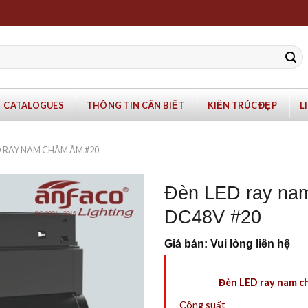
CATALOGUES
THÔNG TIN CẦN BIẾT
KIẾN TRÚC ĐẸP
L
D RAY NAM CHÂM ÂM #20
Đèn LED ray na
DC48V #20
Giá bán: Vui lòng liên hệ
Đèn LED ray nam c
Công suất