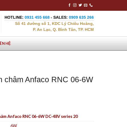
HOTLINE:
0931 455 668
- SALES:
0909 635 266
Số 41 đường số 1, KDC Lý Chiêu Hoàng,
P. An Lạc, Q. Bình Tân, TP. HCM
IÊN HỆ
m châm Anfaco RNC 06-6W
hâm Anfaco RNC 06-6W DC-48V series 20
6W