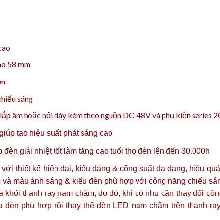
cao
cao 58 mm
en
chiếu sáng
lắp âm hoặc nổi
dày kèm theo
nguồn DC-48V
và
phụ kiện
series 2
úp tạo hiệu suất phát sáng cao
đèn giải nhiệt tốt làm tăng cao tuổi thọ đèn lên đến 30.000h
i thiết kế hiện đại, kiểu dáng & công suất đa dạng, hiệu quả
sáng và màu ánh sáng & kiểu đèn phù hợp với công năng chiếu sá
a khỏi thanh ray nam châm, do đó, khi có nhu cần thay đổi cô
 đèn phù hợp rồi thay thế đèn LED nam châm trên thanh ra