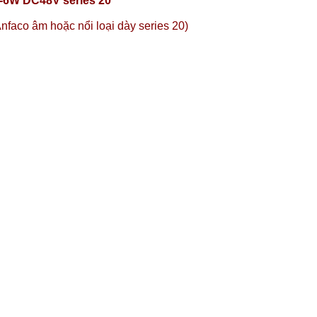
-6W DC48V series 20
faco âm hoặc nổi loại dày series 20)