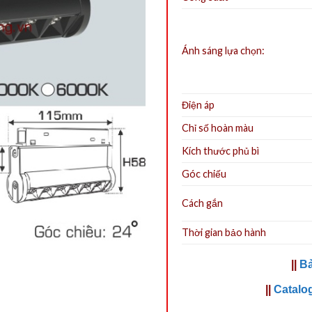
Ánh sáng lựa chọn:
Điện áp
Chỉ số hoàn màu
Kích thước phủ bì
Góc chiếu
Cách gắn
Thời gian bảo hành
||
Bả
||
Catalo