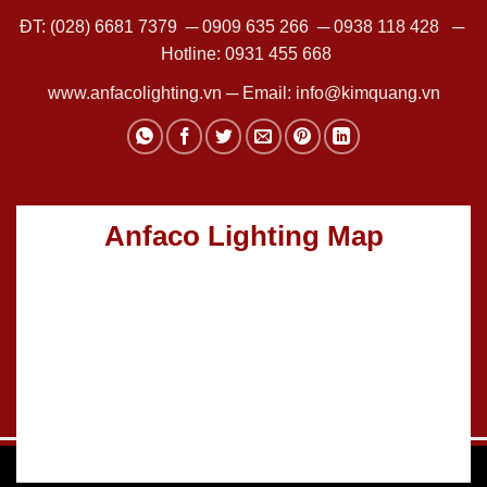
ĐT:
(028) 6681 7379
─
0909 635 266
─
0938 118 428
─
Hotline:
0931 455 668
www.anfacolighting.vn
─ Email:
info@kimquang.vn
Anfaco Lighting Map
Thiết kế Website
:
GGO