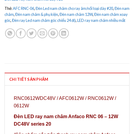
Thẻ:
AFC RNC-06
,
Đèn Led nam châm cho ray âm/nổi loại dày #20
,
Đèn nam
châm
,
Đèn nam châm & phụ kiện
,
Đèn nam châm 12W
,
Đèn nam châm xoay
góc
,
Đèn ray Led nam châm góc chiếu 24 độ
,
LED ray nam châm nhiều mắt
CHI TIẾT SẢN PHẨM
RNC0612WDC48V / AFC0612W / RNC0612W /
0612
W
Đèn LED ray nam châm Anfaco RNC 06 – 12W
DC48V series 20