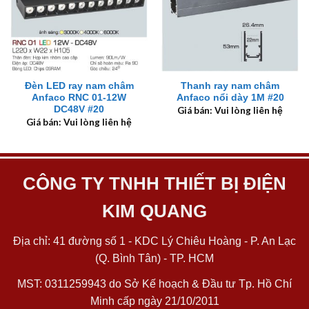
Đèn LED ray nam châm
Thanh ray nam châm
Anfaco RNC 01-12W
Anfaco nổi dày 1M #20
DC48V #20
Giá bán: Vui lòng liên hệ
Giá bán: Vui lòng liên hệ
CÔNG TY TNHH THIẾT BỊ ĐIỆN
KIM QUANG
Địa chỉ: 41 đường số 1 - KDC Lý Chiêu Hoàng - P. An Lạc
(Q. Bình Tân) - TP. HCM
MST: 0311259943 do Sở Kế hoạch & Đầu tư Tp. Hồ Chí
Minh cấp ngày 21/10/2011