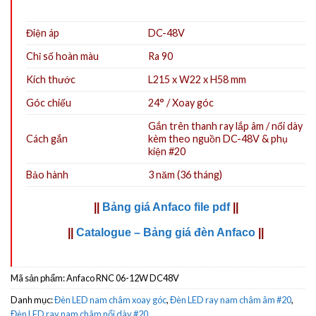
Điện áp
DC-48V
Chỉ số hoàn màu
Ra 90
Kích thước
L215 x W22 x H58 mm
Góc chiếu
24° / Xoay góc
Gắn trên thanh ray
lắp âm / nổi
dày
Cách gắn
kèm theo
nguồn DC-48V
&
phụ
kiện
#20
Bảo hành
3 năm (36 tháng)
||
Bảng giá Anfaco file pdf
||
||
Catalogue – Bảng giá đèn Anfaco
||
Mã sản phẩm:
Anfaco RNC 06-12W DC48V
Danh mục:
Đèn LED nam châm xoay góc
,
Đèn LED ray nam châm âm #20
,
Đèn LED ray nam châm nổi dày #20