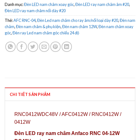
Danh mục:
Đèn LED nam châm xoay góc
,
Đèn LED ray nam châm âm #20
,
Đèn LED ray nam châm nổi dày #20
Thẻ:
AFC RNC-04
,
Đèn Led nam châm cho ray âm/nổi loại dày #20
,
Đèn nam
châm
,
Đèn nam châm & phụ kiện
,
Đèn nam châm 12W
,
Đèn nam châm xoay
góc
,
Đèn ray Led nam châm góc chiếu 24 độ
CHI TIẾT SẢN PHẨM
RNC0412WDC48V / AFC0412W / RNC0412W /
0412W
Đèn LED ray nam châm Anfaco RNC 04-12W