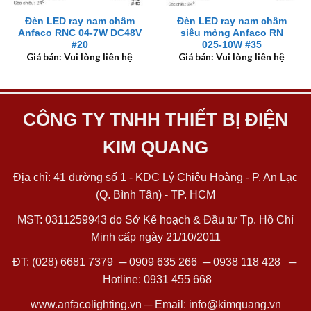
Đèn LED ray nam châm
Đèn LED ray nam châm
Anfaco RNC 04-7W DC48V
siêu mỏng Anfaco RN
#20
025-10W #35
Giá bán: Vui lòng liên hệ
Giá bán: Vui lòng liên hệ
CÔNG TY TNHH THIẾT BỊ ĐIỆN
KIM QUANG
Địa chỉ: 41 đường số 1 - KDC Lý Chiêu Hoàng - P. An Lạc
(Q. Bình Tân) - TP. HCM
MST: 0311259943 do Sở Kế hoạch & Đầu tư Tp. Hồ Chí
Minh cấp ngày 21/10/2011
ĐT:
(028) 6681 7379
─
0909 635 266
─
0938 118 428
─
Hotline:
0931 455 668
www.anfacolighting.vn
─ Email:
info@kimquang.vn