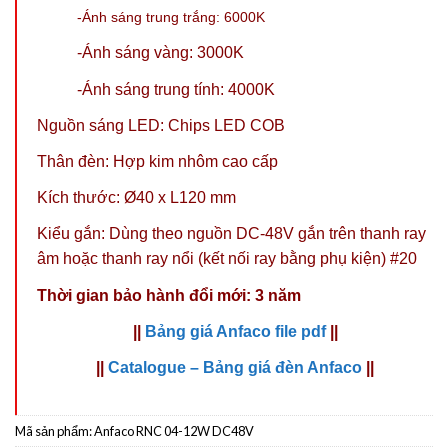
-Ánh sáng trung trắng: 6000K
-Ánh sáng vàng: 3000K
-Ánh sáng trung tính: 4000K
Nguồn sáng LED: Chips LED COB
Thân đèn: Hợp kim nhôm cao cấp
Kích thước: Ø40 x L120 mm
Kiểu gắn: Dùng theo
nguồn DC-48V
gắn trên
thanh ray
âm
hoặc
thanh ray nổi
(
kết nối ray bằng phụ kiện
) #20
Thời gian bảo hành đổi mới: 3 năm
||
Bảng giá Anfaco file pdf
||
||
Catalogue – Bảng giá đèn Anfaco
||
Mã sản phẩm:
Anfaco RNC 04-12W DC48V