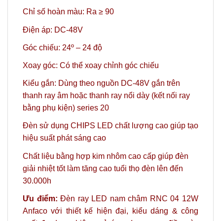
Chỉ số hoàn màu: Ra ≥ 90
Điện áp: DC-48V
Góc chiếu: 24º
– 24 độ
Xoay góc: Có thể xoay chỉnh góc chiếu
Kiểu gắn: Dùng theo
nguồn DC-48V
gắn trên
thanh ray
âm
hoặc
thanh ray nổi
dày (
kết nối ray
bằng phụ kiện
) series 20
Đèn sử dụng CHIPS LED chất lượng cao giúp tạo
hiệu suất phát sáng cao
Chất liệu bằng hợp kim nhôm cao cấp giúp đèn
giải nhiệt tốt làm tăng cao tuổi thọ đèn lên đến
30.000h
Ưu điểm:
Đèn ray LED nam châm RNC 04 12W
Anfaco với thiết kế hiện đại, kiểu dáng & công