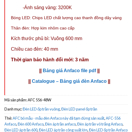
-Ánh sáng vàng: 3200K
Bóng LED: Chips LED chất lượng cao thanh đồng dây vàng
Thân đèn: Hợp kim nhôm cao cấp
Kích thước phủ bì: Vuông 600 mm
Chiều cao đèn: 40 mm
Thời gian bảo hành đổi mới: 3 năm
||
Bảng giá Anfaco file pdf
||
||
Catalogue – Bảng giá đèn Anfaco
||
Mã sản phẩm:
AFC 556-48W
Danh mục:
Đèn LED ốp trần vuông
,
Đèn LED panel ốp trần
Thẻ:
AFC bỏ mẫu - mẫu đèn Anfaco này đã tạm dừng sản xuất
,
AFC-556
Anfaco
,
Đèn 600 Anfaco
,
Đèn áp trần anfaco
,
Đèn áp trần vỏ trắng Anfaco
,
Đèn LED áp trần 600
,
Đèn LED áp trần công suất lớn
,
Đèn LED ốp trần Anfaco