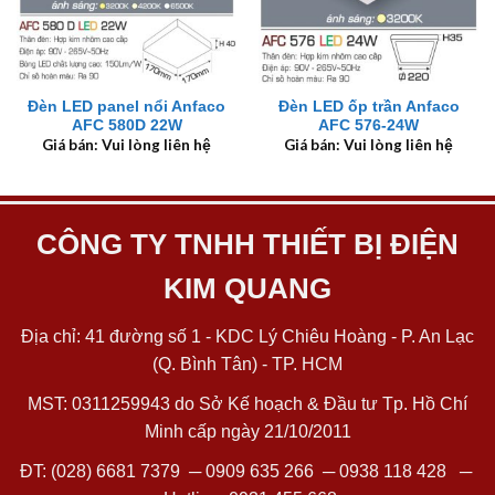
Đèn LED panel nổi Anfaco
Đèn LED ốp trần Anfaco
AFC 580D 22W
AFC 576-24W
Giá bán: Vui lòng liên hệ
Giá bán: Vui lòng liên hệ
CÔNG TY TNHH THIẾT BỊ ĐIỆN
KIM QUANG
Địa chỉ: 41 đường số 1 - KDC Lý Chiêu Hoàng - P. An Lạc
(Q. Bình Tân) - TP. HCM
MST: 0311259943 do Sở Kế hoạch & Đầu tư Tp. Hồ Chí
Minh cấp ngày 21/10/2011
ĐT:
(028) 6681 7379
─
0909 635 266
─
0938 118 428
─