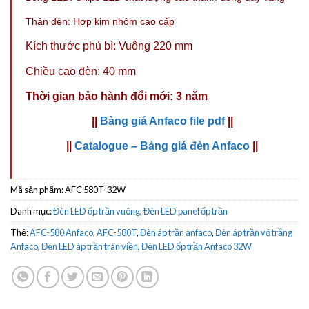
Thân đèn: Hợp kim nhôm cao cấp
Kích thước phủ bì: Vuông 220 mm
Chiều cao đèn: 40 mm
Thời gian bảo hành đổi mới: 3 năm
||
Bảng giá Anfaco file pdf
||
||
Catalogue – Bảng giá đèn Anfaco
||
Mã sản phẩm:
AFC 580T-32W
Danh mục:
Đèn LED ốp trần vuông
,
Đèn LED panel ốp trần
Thẻ:
AFC-580 Anfaco
,
AFC-580T
,
Đèn áp trần anfaco
,
Đèn áp trần vỏ trắng
Anfaco
,
Đèn LED áp trần tràn viền
,
Đèn LED ốp trần Anfaco 32W