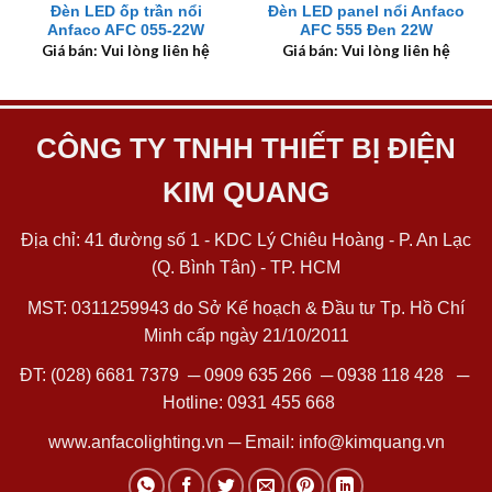
Đèn LED ốp trần nổi
Đèn LED panel nổi Anfaco
Anfaco AFC 055-22W
AFC 555 Đen 22W
Giá bán: Vui lòng liên hệ
Giá bán: Vui lòng liên hệ
CÔNG TY TNHH THIẾT BỊ ĐIỆN
KIM QUANG
Địa chỉ: 41 đường số 1 - KDC Lý Chiêu Hoàng - P. An Lạc
(Q. Bình Tân) - TP. HCM
MST: 0311259943 do Sở Kế hoạch & Đầu tư Tp. Hồ Chí
Minh cấp ngày 21/10/2011
ĐT:
(028) 6681 7379
─
0909 635 266
─
0938 118 428
─
Hotline:
0931 455 668
www.anfacolighting.vn
─ Email:
info@kimquang.vn