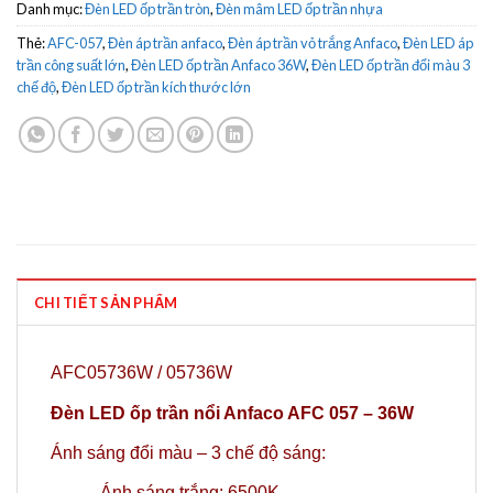
Danh mục:
Đèn LED ốp trần tròn
,
Đèn mâm LED ốp trần nhựa
Thẻ:
AFC-057
,
Đèn áp trần anfaco
,
Đèn áp trần vỏ trắng Anfaco
,
Đèn LED áp
trần công suất lớn
,
Đèn LED ốp trần Anfaco 36W
,
Đèn LED ốp trần đổi màu 3
chế độ
,
Đèn LED ốp trần kích thước lớn
CHI TIẾT SẢN PHẨM
AFC05736W / 05736W
Đèn LED ốp trần nổi Anfaco AFC 057 – 36W
Ánh sáng đổi màu – 3 chế độ sáng:
-Ánh sáng trắng: 6500K