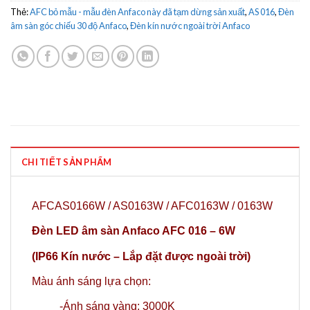
Thẻ:
AFC bỏ mẫu - mẫu đèn Anfaco này đã tạm dừng sản xuất
,
AS 016
,
Đèn
âm sàn góc chiếu 30 độ Anfaco
,
Đèn kín nước ngoài trời Anfaco
CHI TIẾT SẢN PHẨM
AFCAS0166W / AS0163W / AFC0163W / 0163W
Đèn LED âm sàn Anfaco AFC 016 – 6W
(IP66 Kín nước – Lắp đặt được ngoài trời)
Màu ánh sáng lựa chọn:
-Ánh sáng vàng: 3000K