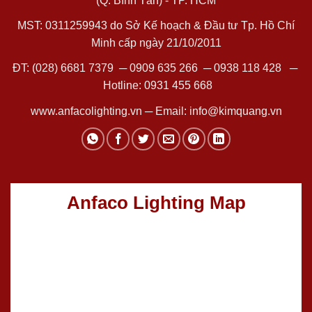
(Q. Bình Tân) - TP. HCM
MST: 0311259943 do Sở Kế hoạch & Đầu tư Tp. Hồ Chí
Minh cấp ngày 21/10/2011
ĐT:
(028) 6681 7379
─
0909 635 266
─
0938 118 428
─
Hotline:
0931 455 668
www.anfacolighting.vn
─ Email:
info@kimquang.vn
Anfaco Lighting Map