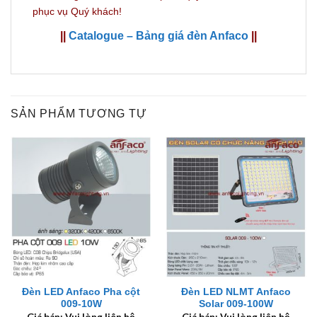
phục vụ Quý khách!
||
Catalogue – Bảng giá đèn Anfaco
||
SẢN PHẨM TƯƠNG TỰ
Đèn LED Anfaco Pha cột
Đèn LED NLMT Anfaco
009-10W
Solar 009-100W
Giá bán: Vui lòng liên hệ
Giá bán: Vui lòng liên hệ