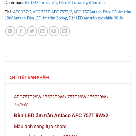
Danh mục:
Đèn LED âm trần đôi
,
Đèn LED downlight âm trần
Thẻ:
AFC 757/2
,
AFC 757T
,
AFC 757T/2
,
AFC-757 Anfaco
,
Đèn LED âm trần
18W Anfaco
,
Đèn LED âm trần 2 bóng
,
Đèn LED âm trần góc chiếu 90 độ
CHI TIẾT SẢN PHẨM
AFC757T29W / 7572T9W / 757T29W / 75729W /
7579W
Đèn LED âm trần Anfaco AFC 757T 9Wx2
Màu ánh sáng lựa chọn: