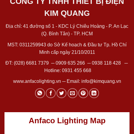
CÔNG TY TNHH THIẾT BỊ ĐIỆN
KIM QUANG
Địa chỉ: 41 đường số 1 - KDC Lý Chiêu Hoàng - P. An Lạc
(Q. Bình Tân) - TP. HCM
MST: 0311259943 do Sở Kế hoạch & Đầu tư Tp. Hồ Chí
Minh cấp ngày 21/10/2011
ĐT:
(028) 6681 7379
─
0909 635 266
─
0938 118 428
─
Hotline:
0931 455 668
www.anfacolighting.vn
─ Email:
info@kimquang.vn
Anfaco Lighting Map