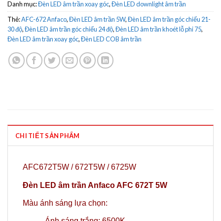
Danh mục:
Đèn LED âm trần xoay góc
,
Đèn LED downlight âm trần
Thẻ:
AFC-672 Anfaco
,
Đèn LED âm trần 5W
,
Đèn LED âm trần góc chiếu 21-
30 độ
,
Đèn LED âm trần góc chiếu 24 độ
,
Đèn LED âm trần khoét lỗ phi 75
,
Đèn LED âm trần xoay góc
,
Đèn LED COB âm trần
CHI TIẾT SẢN PHẨM
AFC672T5W / 672T5W / 6725W
Đèn LED âm trần Anfaco AFC 672T 5W
Màu ánh sáng lựa chọn:
-Ánh sáng trắng: 6500K