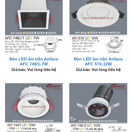
Đèn LED âm trần Anfaco
Đèn LED âm trần Anfaco
AFC 748/1-7W
AFC 572-12W
Giá bán: Vui lòng liên hệ
Giá bán: Vui lòng liên hệ