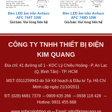
Đèn LED âm trần Anfaco
Đèn LED âm trần Anfaco
AFC 744T 10W
AFC 749D 10W
Giá bán: Vui lòng liên hệ
Giá bán: Vui lòng liên hệ
CÔNG TY TNHH THIẾT BỊ ĐIỆN
KIM QUANG
Địa chỉ: 41 đường số 1 - KDC Lý Chiêu Hoàng - P. An Lạc
(Q. Bình Tân) - TP. HCM
MST: 0311259943 do Sở Kế hoạch & Đầu tư Tp. Hồ Chí
Minh cấp ngày 21/10/2011
ĐT:
(028) 6681 7379
─
0909 635 266
─
0938 118 428
─
Hotline:
0931 455 668
www.anfacolighting.vn
─ Email:
info@kimquang.vn