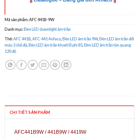
Mã sản phẩm:
AFC 441B-9W
Danh mục:
Đèn LED downlight âm trần
Thẻ:
AFC 441B
,
AFC-441 Anfaco
,
Đèn LED âm trần 9W
,
Đèn LED âm trần đổi
màu 3 chế độ
,
Đèn LED âm trần khoét lỗ phi 85
,
Đèn LED âm trần tán quang
120 độ
CHI TIẾT SẢN PHẨM
AFC441B9W / 441B9W / 4419W