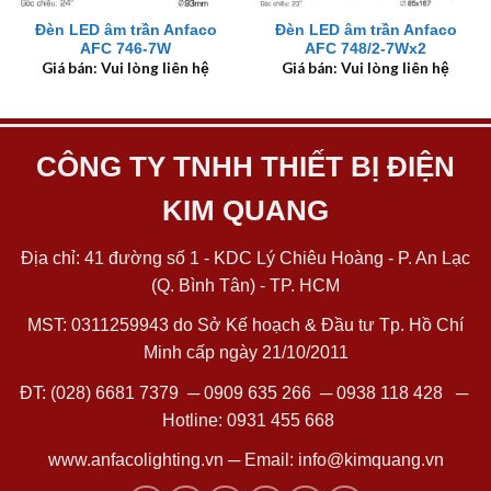
Đèn LED âm trần Anfaco
Đèn LED âm trần Anfaco
AFC 746-7W
AFC 748/2-7Wx2
Giá bán: Vui lòng liên hệ
Giá bán: Vui lòng liên hệ
CÔNG TY TNHH THIẾT BỊ ĐIỆN
KIM QUANG
Địa chỉ: 41 đường số 1 - KDC Lý Chiêu Hoàng - P. An Lạc
(Q. Bình Tân) - TP. HCM
MST: 0311259943 do Sở Kế hoạch & Đầu tư Tp. Hồ Chí
Minh cấp ngày 21/10/2011
ĐT:
(028) 6681 7379
─
0909 635 266
─
0938 118 428
─
Hotline:
0931 455 668
www.anfacolighting.vn
─ Email:
info@kimquang.vn