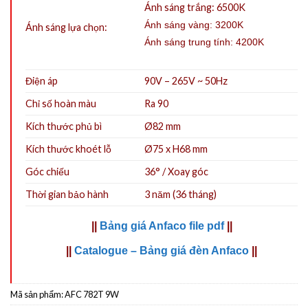
Ánh sáng trắng: 6500K
Ánh sáng vàng: 3200K
Ánh sáng lựa chọn:
Ánh sáng trung tính: 4200K
Điện áp
90V – 265V ~ 50Hz
Chỉ số hoàn màu
Ra 90
Kích thước phủ bì
Ø82 mm
Kích thước khoét lỗ
Ø75 x H68 mm
Góc chiếu
36° / Xoay góc
Thời gian bảo hành
3 năm (36 tháng)
||
Bảng giá Anfaco file pdf
||
||
Catalogue – Bảng giá đèn Anfaco
||
Mã sản phẩm:
AFC 782T 9W