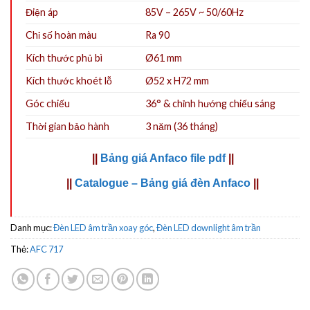
Điện áp
85V – 265V ~ 50/60Hz
Chỉ số hoàn màu
Ra 90
Kích thước phủ bì
Ø61 mm
Kích thước khoét lỗ
Ø52 x H72 mm
Góc chiếu
36° & chỉnh hướng chiếu sáng
Thời gian bảo hành
3 năm (36 tháng)
||
Bảng giá Anfaco file pdf
||
||
Catalogue – Bảng giá đèn Anfaco
||
Danh mục:
Đèn LED âm trần xoay góc
,
Đèn LED downlight âm trần
Thẻ:
AFC 717