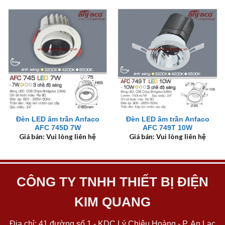
Đèn LED âm trần Anfaco
Đèn LED âm trần Anfaco
AFC 745D 7W
AFC 749T 10W
Giá bán: Vui lòng liên hệ
Giá bán: Vui lòng liên hệ
CÔNG TY TNHH THIẾT BỊ ĐIỆN
KIM QUANG
Địa chỉ: 41 đường số 1 - KDC Lý Chiêu Hoàng - P. An Lạc