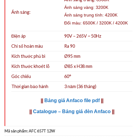
Ánh sáng vàng: 3200K
Ánh sáng:
Ánh sáng trung tính: 4200K
Đổi màu: 6500K / 3200K / 4200K
Điện áp
90V – 265V ~ 50Hz
Chỉ số hoàn màu
Ra 90
Kích thước phủ bì
Ø95 mm
Kích thước khoét lỗ
Ø85 x H38 mm
Góc chiếu
60°
Thời gian bảo hành
3 năm (36 tháng)
||
Bảng giá Anfaco file pdf
||
||
Catalogue – Bảng giá đèn Anfaco
||
Mã sản phẩm:
AFC 657T 12W