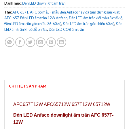
Danh mục:
Đèn LED downlight âm trần
Thẻ:
AFC 657T
,
AFC bỏ mẫu - mẫu đèn Anfaco này đã tạm dừng sản xuất
,
AFC-657
,
Đèn LED âm trần 12W Anfaco
,
Đèn LED âm trần đổi màu 3 chế độ
,
Đèn LED âm trần góc chiếu 36-60 độ
,
Đèn LED âm trần góc chiếu 60 độ
,
Đèn
LED âm trần khoét lỗ phi 85
,
Đèn LED COB âm trần
CHI TIẾT SẢN PHẨM
AFC657T12W AFC65712W 657T12W 65712W
Đèn LED Anfaco downlight âm trần AFC 657T-
12W