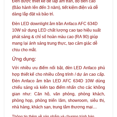
Đèn được thiết kế để lắp âm trần, độ bền cao
(Bảo hành lên đến 3 năm), tiết kiệm điện và dễ
dàng lắp đặt và bảo trì.
Đèn LED downlight âm trần Anfaco AFC 634D
10W sử dụng LED chất lượng cao tạo hiệu suất
phát sáng & chỉ số hoàn màu cao (RA 90) giúp
mang lại ánh sáng trung thực, tạo cảm giác dễ
chịu cho mắt.
Ứng dụng:
Với nhiều ưu điểm nổi bật, đèn LED Anfaco phù
hợp thiết kế cho nhiều công trình / dự án cao cấp.
Đèn Anfaco âm trần LED AFC 634D 10W dùng
chiếu sáng và kiến tạo điểm nhấn cho các không
gian như: Căn hộ, văn phòng, phòng khách,
phòng họp, phòng triển lãm, showroom, siêu thị,
nhà hàng, khách sạn, trung tâm thương mại…
Thông tin thêm về sản phẩm và c
hương trình bán