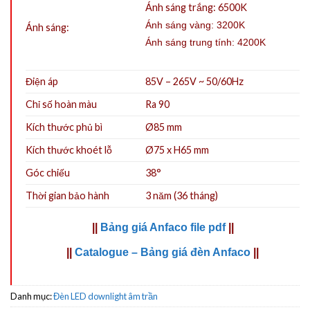
Ánh sáng trắng: 6500K
Ánh sáng vàng: 3200K
Ánh sáng:
Ánh sáng trung tính: 4200K
Điện áp
85V – 265V ~ 50/60Hz
Chỉ số hoàn màu
Ra 90
Kích thước phủ bì
Ø85 mm
Kích thước khoét lỗ
Ø75 x H65 mm
Góc chiếu
38°
Thời gian bảo hành
3 năm (36 tháng)
||
Bảng giá Anfaco file pdf
||
||
Catalogue – Bảng giá đèn Anfaco
||
Danh mục:
Đèn LED downlight âm trần