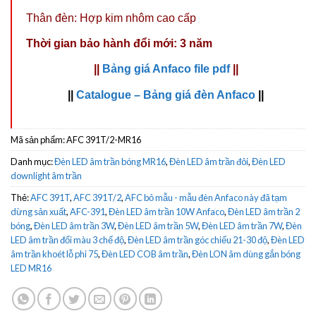
Thân đèn: Hợp kim nhôm cao cấp
Thời gian bảo hành đổi mới: 3 năm
||
Bảng giá Anfaco file pdf
||
||
Catalogue – Bảng giá đèn Anfaco
||
Mã sản phẩm:
AFC 391T/2-MR16
Danh mục:
Đèn LED âm trần bóng MR16
,
Đèn LED âm trần đôi
,
Đèn LED
downlight âm trần
Thẻ:
AFC 391T
,
AFC 391T/2
,
AFC bỏ mẫu - mẫu đèn Anfaco này đã tạm
dừng sản xuất
,
AFC-391
,
Đèn LED âm trần 10W Anfaco
,
Đèn LED âm trần 2
bóng
,
Đèn LED âm trần 3W
,
Đèn LED âm trần 5W
,
Đèn LED âm trần 7W
,
Đèn
LED âm trần đổi màu 3 chế độ
,
Đèn LED âm trần góc chiếu 21-30 độ
,
Đèn LED
âm trần khoét lỗ phi 75
,
Đèn LED COB âm trần
,
Đèn LON âm dùng gắn bóng
LED MR16