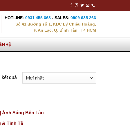
HOTLINE:
0931 455 668
- SALES:
0909 635 266
Số 41 đường số 1, KDC Lý Chiêu Hoàng,
P. An Lạc, Q. Bình Tân, TP. HCM
IÊN HỆ
7 kết quả
|| Ánh Sáng Bền Lâu
 & Tinh Tế