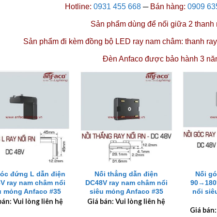
Hotline:
0931 455 668
─
Bán hàng:
0909 63
Sản phẩm dùng để nối giữa 2
thanh
Sản phẩm đi kèm đồng bộ LED ray nam châm:
thanh ray
Đèn Anfaco được
bảo hành 3 nă
+
+
góc đứng L dẫn điện
Nối thẳng dẫn điện
Nối g
V ray nam châm nổi
DC48V ray nam châm nổi
90→180
u mỏng Anfaco #35
siêu mỏng Anfaco #35
nổi si
bán: Vui lòng liên hệ
Giá bán: Vui lòng liên hệ
Giá bán: