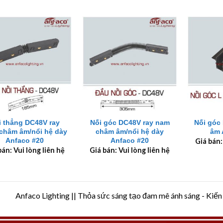
+
+
i thẳng DC48V ray
Nối góc DC48V ray nam
Nối góc
châm âm/nổi hệ dày
châm âm/nổi hệ dày
âm 
Anfaco #20
Anfaco #20
Giá bán:
bán: Vui lòng liên hệ
Giá bán: Vui lòng liên hệ
Anfaco Lighting || Thỏa sức sáng tạo đam mê ánh sáng - Kiến