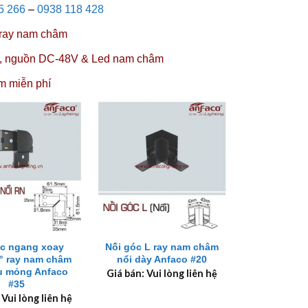
5 266
–
0938 118 428
 ray nam châm
,
nguồn DC-48V
&
Led nam châm
m miễn phí
+
óc ngang xoay
Nối góc L ray nam châm
° ray nam châm
nổi dày Anfaco #20
êu mỏng Anfaco
Giá bán: Vui lòng liên hệ
#35
 Vui lòng liên hệ