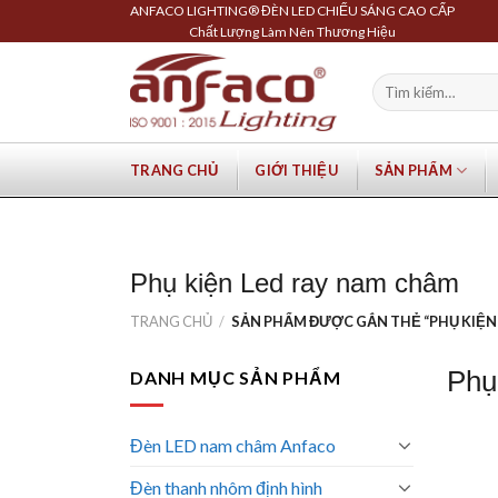
Skip
ANFACO LIGHTING® ĐÈN LED CHIẾU SÁNG CAO CẤP
Chất Lượng Làm Nên Thương Hiệu
to
content
Tìm
kiếm:
TRANG CHỦ
GIỚI THIỆU
SẢN PHẨM
Phụ kiện Led ray nam châm
TRANG CHỦ
/
SẢN PHẨM ĐƯỢC GẮN THẺ “PHỤ KIỆN
Phụ
DANH MỤC SẢN PHẨM
Đèn LED nam châm Anfaco
Đèn thanh nhôm định hình