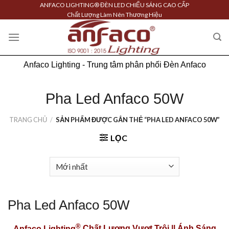
Skip
ANFACO LIGHTING® ĐÈN LED CHIẾU SÁNG CAO CẤP
Chất Lượng Làm Nên Thương Hiệu
to
content
Anfaco Lighting - Trung tâm phân phối Đèn Anfaco
Pha Led Anfaco 50W
TRANG CHỦ
/
SẢN PHẨM ĐƯỢC GẮN THẺ “PHA LED ANFACO 50W”
LỌC
Pha Led Anfaco 50W
®
Anfaco Lighting
Chất Lượng Vượt Trội || Ánh Sáng