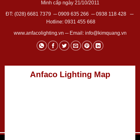
Minh cấp ngày 21/10/2011
ĐT:
(028) 6681 7379
─
0909 635 266
─
0938 118 428
─
Hotline:
0931 455 668
www.anfacolighting.vn
─ Email:
info@kimquang.vn
Anfaco Lighting Map