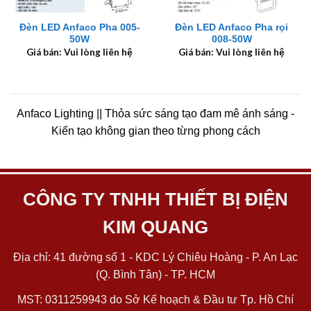
Đèn LED Anfaco Pha 005-
Đèn LED Anfaco Pha rọi
50W
008-50W
Giá bán: Vui lòng liên hệ
Giá bán: Vui lòng liên hệ
Anfaco Lighting || Thỏa sức sáng tạo đam mê ánh sáng -
Kiến tạo không gian theo từng phong cách
CÔNG TY TNHH THIẾT BỊ ĐIỆN
KIM QUANG
Địa chỉ: 41 đường số 1 - KDC Lý Chiêu Hoàng - P. An Lạc
(Q. Bình Tân) - TP. HCM
MST: 0311259943 do Sở Kế hoạch & Đầu tư Tp. Hồ Chí