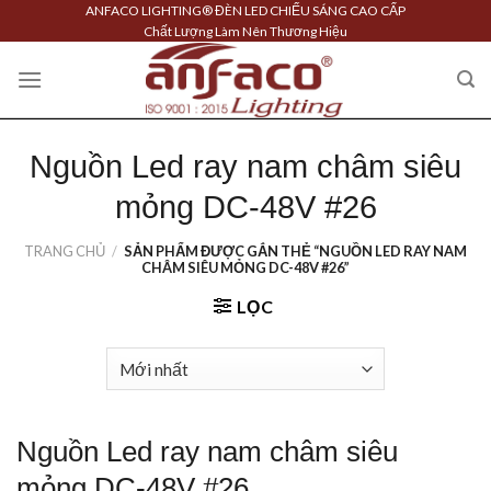
Skip
ANFACO LIGHTING® ĐÈN LED CHIẾU SÁNG CAO CẤP
Chất Lượng Làm Nên Thương Hiệu
to
content
Nguồn Led ray nam châm siêu
mỏng DC-48V #26
TRANG CHỦ
/
SẢN PHẨM ĐƯỢC GẮN THẺ “NGUỒN LED RAY NAM
CHÂM SIÊU MỎNG DC-48V #26”
LỌC
Nguồn Led ray nam châm siêu
mỏng DC-48V #26