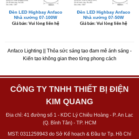
Đèn LED Highbay Anfaco
Đèn LED Highbay Anfaco
Nhà xưởng 07-100W
Nhà xưởng 07-50W
Giá bán: Vui lòng liên hệ
Giá bán: Vui lòng liên hệ
Anfaco Lighting || Thỏa sức sáng tạo đam mê ánh sáng -
Kiến tạo không gian theo từng phong cách
CÔNG TY TNHH THIẾT BỊ ĐIỆN
KIM QUANG
Địa chỉ: 41 đường số 1 - KDC Lý Chiêu Hoàng - P. An Lạc
(Q. Bình Tân) - TP. HCM
MST: 0311259943 do Sở Kế hoạch & Đầu tư Tp. Hồ Chí