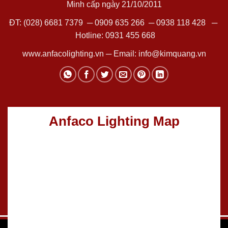
Minh cấp ngày 21/10/2011
ĐT:
(028) 6681 7379
─
0909 635 266
─
0938 118 428
─
Hotline:
0931 455 668
www.anfacolighting.vn
─ Email:
info@kimquang.vn
Anfaco Lighting Map