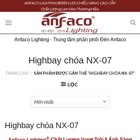
Skip
ANFACO LIGHTING® ĐÈN LED CHIẾU SÁNG CAO CẤP
Chất Lượng Làm Nên Thương Hiệu
to
content
Anfaco Lighting - Trung tâm phân phối Đèn Anfaco
Highbay chóa NX-07
TRANG CHỦ
/
SẢN PHẨM ĐƯỢC GẮN THẺ “HIGHBAY CHÓA NX-07”
LỌC
Highbay chóa NX-07
®
Anfaco Lighting
Chất Lượng Vượt Trội || Ánh Sáng