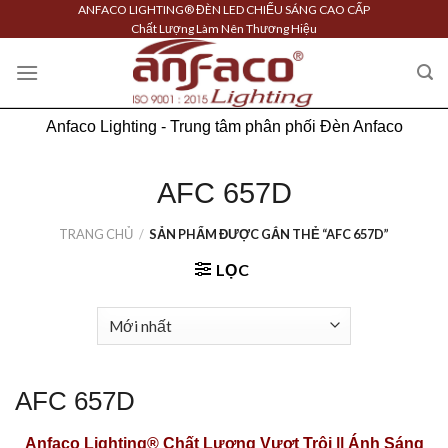
Skip
ANFACO LIGHTING® ĐÈN LED CHIẾU SÁNG CAO CẤP
Chất Lượng Làm Nên Thương Hiệu
to
content
Anfaco Lighting - Trung tâm phân phối Đèn Anfaco
AFC 657D
TRANG CHỦ
/
SẢN PHẨM ĐƯỢC GẮN THẺ “AFC 657D”
LỌC
AFC 657D
Anfaco Lighting®
Chất Lượng Vượt Trội || Ánh Sáng