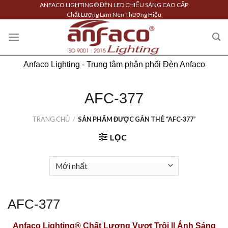
Skip
ANFACO LIGHTING® ĐÈN LED CHIẾU SÁNG CAO CẤP
Chất Lượng Làm Nên Thương Hiệu
to
content
Anfaco Lighting - Trung tâm phân phối Đèn Anfaco
AFC-377
TRANG CHỦ
/
SẢN PHẨM ĐƯỢC GẮN THẺ “AFC-377”
LỌC
AFC-377
Anfaco Lighting®
Chất Lượng Vượt Trội || Ánh Sáng