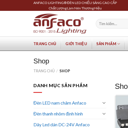
Skip
ANFACO LIGHTING® ĐÈN LED CHIẾU SÁNG CAO CẤP
Chất Lượng Làm Nên Thương Hiệu
to
content
Tìm
kiếm:
TRANG CHỦ
GIỚI THIỆU
SẢN PHẨM
Shop
TRANG CHỦ
/
SHOP
Sho
DANH MỤC SẢN PHẨM
Đèn LED nam châm Anfaco
Đèn thanh nhôm định hình
Dây Led dán DC-24V Anfaco