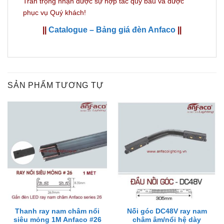
Trân trọng nhận được sự hợp tác quý báu và được
phục vụ Quý khách!
||
Catalogue – Bảng giá đèn Anfaco
||
SẢN PHẨM TƯƠNG TỰ
Thanh ray nam châm nổi
Nối góc DC48V ray nam
siêu mỏng 1M Anfaco #26
châm âm/nổi hệ dày