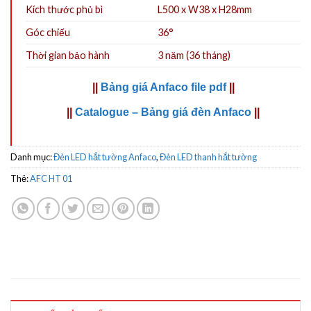
Kích thước phủ bì
L500 x W38 x H28mm
Góc chiếu
36°
Thời gian bảo hành
3 năm (36 tháng)
||
Bảng giá Anfaco file pdf
||
||
Catalogue – Bảng giá đèn Anfaco
||
Danh mục:
Đèn LED hắt tường Anfaco
,
Đèn LED thanh hắt tường
Thẻ:
AFC HT 01