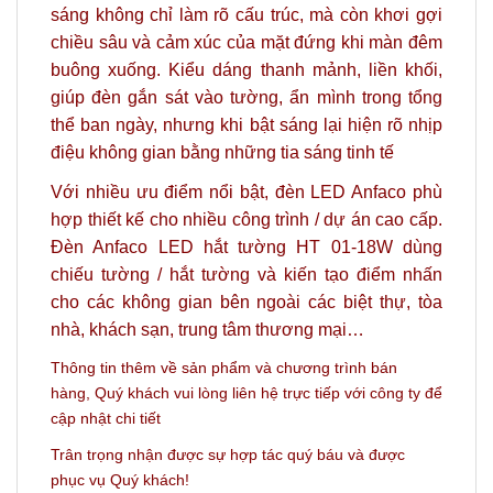
sáng không chỉ làm rõ cấu trúc, mà còn khơi gợi
chiều sâu và cảm xúc của mặt đứng khi màn đêm
buông xuống. Kiểu dáng thanh mảnh, liền khối,
giúp đèn gắn sát vào tường, ẩn mình trong tổng
thể ban ngày, nhưng khi bật sáng lại hiện rõ nhịp
điệu không gian bằng những tia sáng tinh tế
Với nhiều ưu điểm nổi bật, đèn LED Anfaco phù
hợp thiết kế cho nhiều công trình / dự án cao cấp.
Đèn Anfaco LED hắt tường HT 01-18W dùng
chiếu tường / hắt tường và kiến tạo điểm nhấn
cho các không gian bên ngoài các biệt thự, tòa
nhà, khách sạn, trung tâm thương mại…
Thông tin thêm về sản phẩm và c
hương trình bán
hàng,
Quý khách vui lòng liên hệ trực tiếp với công ty
để
cập nhật chi tiết
Trân trọng nhận được sự hợp tác quý báu và được
phục vụ Quý khách!