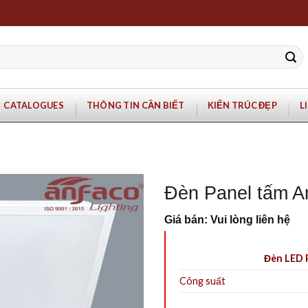
CATALOGUES
THÔNG TIN CẦN BIẾT
KIẾN TRÚC ĐẸP
L
Đèn Panel tấm 
Giá bán: Vui lòng liên hệ
Đèn LED 
Công suất