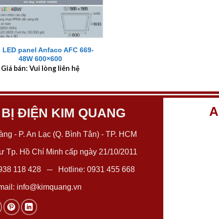
 LED panel Anfaco AFC 669-
48W 600×600
Giá bán: Vui lòng liên hệ
A
 BỊ ĐIỆN KIM QUANG
ng - P. An Lạc (Q. Bình Tân) - TP. HCM
 Tp. Hồ Chí Minh cấp ngày 21/10/2011
938 118 428
─ Hotline:
0931 455 668
ail:
info@kimquang.vn