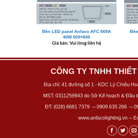
+
+
Đèn LED panel Anfaco AFC 669A
Đèn
40W 600×600
Giá bán: Vui lòng liên hệ
CÔNG TY TNHH THIẾT
Địa chỉ: 41 đường số 1 - KDC Lý Chiêu Hoà
MST: 0311259943 do Sở Kế hoạch & Đầu tư
ĐT:
(028) 6681 7379
─
0909 635 266
─
0
www.anfacolighting.vn
─ Em