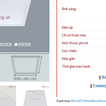
Ánh sáng:
Điện áp
Chỉ số hoàn màu
Kích thước phủ bì
Góc chiếu
Kiểu gắn
Thời gian bảo hành
||
Bả
||
Catalo
Danh mục:
Đèn LED Panel tấm Anfaco