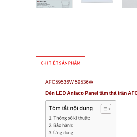
CHI TIẾT SẢN PHẨM
AFC59536W 59536W
Đèn LED Anfaco Panel tấm thả trần AF
Tóm tắt nội dung
Thông số kĩ thuật:
Bảo hành:
Ứng dụng: