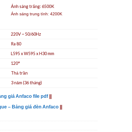
Ánh sáng trắng: 6500K
Ánh sáng trung tính: 4200K
220V ~ 50/60Hz
Ra 80
L595 x W595 x H30 mm
120°
Thả trần
3 năm (36 tháng)
ng giá Anfaco file pdf
||
gue – Bảng giá đèn Anfaco
||