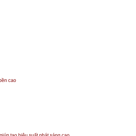
 bền cao
úp tạo hiệu suất phát sáng cao