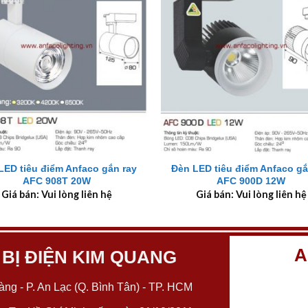
+
LED tiêu điểm Anfaco gắn ray
Đèn LED tiêu điểm Anfaco gắ
AFC 908T 20W
AFC 900D 12W
Giá bán: Vui lòng liên hệ
Giá bán: Vui lòng liên hệ
A
 BỊ ĐIỆN KIM QUANG
ng - P. An Lạc (Q. Bình Tân) - TP. HCM