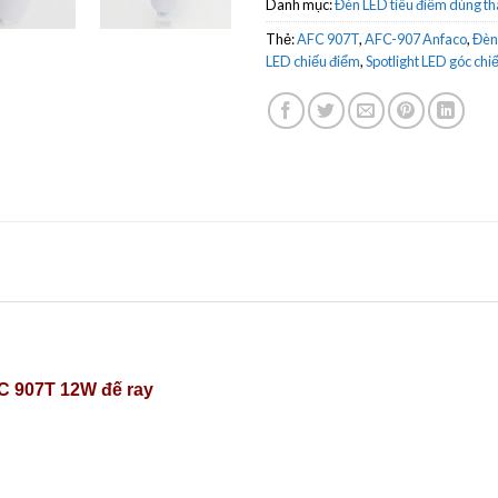
Danh mục:
Đèn LED tiêu điểm dùng th
Thẻ:
AFC 907T
,
AFC-907 Anfaco
,
Đèn 
LED chiếu điểm
,
Spotlight LED góc chi
FC 907T 12W đế ray