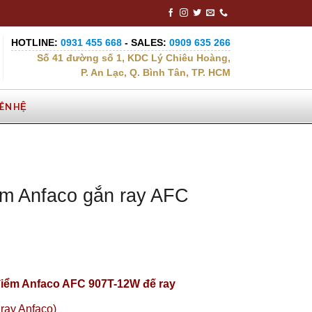
HOTLINE:
0931 455 668
- SALES:
0909 635 266
Số 41 đường số 1, KDC Lý Chiêu Hoàng,
P. An Lạc, Q. Bình Tân, TP. HCM
IÊN HỆ
ểm Anfaco gắn ray AFC
điểm Anfaco AFC 907T-12W đế ray
ray Anfaco)