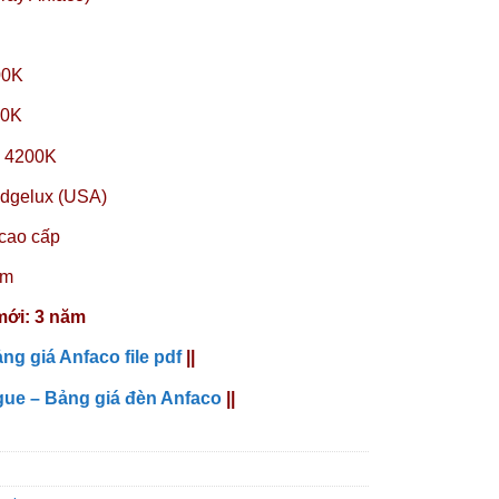
00K
00K
: 4200K
dgelux (USA)
cao cấp
mm
mới: 3 năm
ng giá Anfaco file pdf
||
gue – Bảng giá đèn Anfaco
||