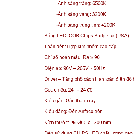
-Ánh sáng trắng: 6500K
-Ánh sáng vàng: 3200K
-Ánh sáng trung tính: 4200K
Bóng LED: COB Chips Bridgelux (USA)
Thân đèn: Hợp kim nhôm cao cấp
Chỉ số hoàn màu: Ra ≥ 90
Điện áp: 90V – 265V ~ 50Hz
Driver – Tăng phô cách li an toàn điện độ
Góc chiếu: 24°
– 24 độ
Kiểu gắn: Gắn thanh ray
Kiểu dáng: Đèn Anfaco tròn
Kích thước:
Ø60 x L200 mm
Phi
Đèn sử dụng CHIPS LED chất lượng cao gi