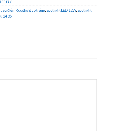
anh ray
tiêu điểm-Spotlight vỏ trắng
,
Spotlight LED 12W
,
Spotlight
ếu 24 độ