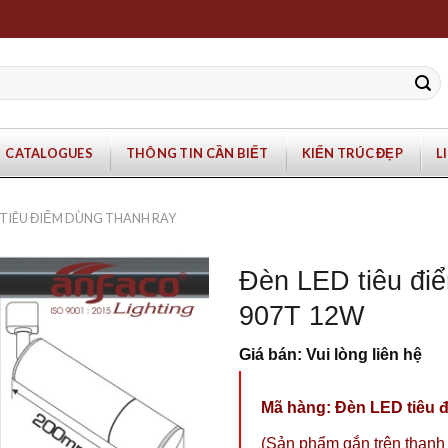
CATALOGUES
THÔNG TIN CẦN BIẾT
KIẾN TRÚC ĐẸP
L
 TIÊU ĐIỂM DÙNG THANH RAY
Đèn LED tiêu đi
907T 12W
Giá bán: Vui lòng liên hệ
Mã hàng: Đèn LED tiêu 
(Sản phẩm gắn trên thanh 