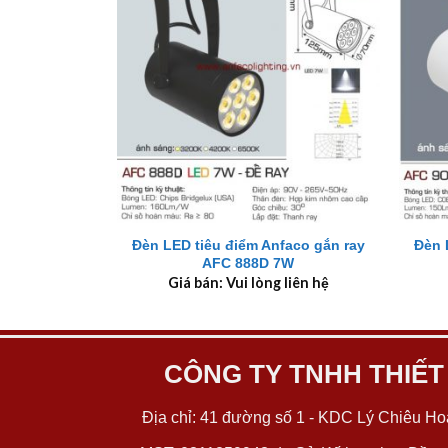
+
+
Đèn LED tiêu điểm Anfaco gắn ray
Đèn 
AFC 888D 7W
Giá bán: Vui lòng liên hệ
CÔNG TY TNHH THIẾT
Địa chỉ: 41 đường số 1 - KDC Lý Chiêu Hoà