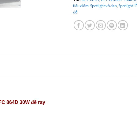
tiêu điểm-Spotlight vỏ đen
,
Spotlight 
độ
AFC 864D 30W đế ray