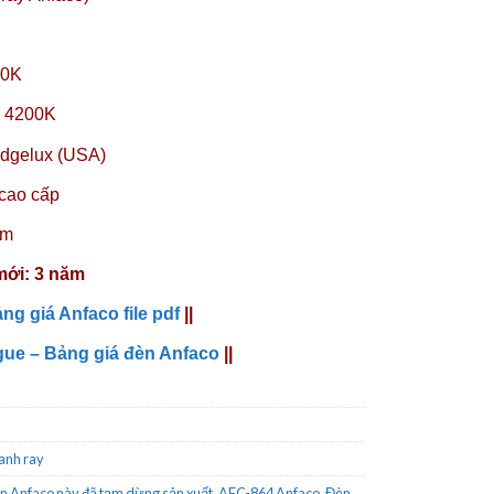
00K
: 4200K
dgelux (USA)
cao cấp
mm
mới: 3 năm
ng giá Anfaco file pdf
||
gue – Bảng giá đèn Anfaco
||
anh ray
n Anfaco này đã tạm dừng sản xuất
,
AFC-864 Anfaco
,
Đèn