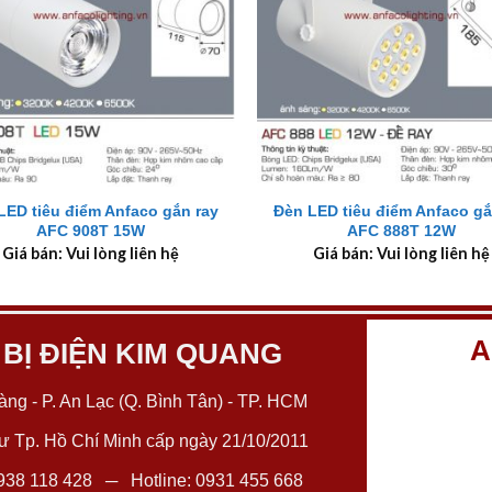
+
LED tiêu điểm Anfaco gắn ray
Đèn LED tiêu điểm Anfaco gắ
AFC 908T 15W
AFC 888T 12W
Giá bán: Vui lòng liên hệ
Giá bán: Vui lòng liên hệ
A
 BỊ ĐIỆN KIM QUANG
ng - P. An Lạc (Q. Bình Tân) - TP. HCM
 Tp. Hồ Chí Minh cấp ngày 21/10/2011
938 118 428
─ Hotline:
0931 455 668