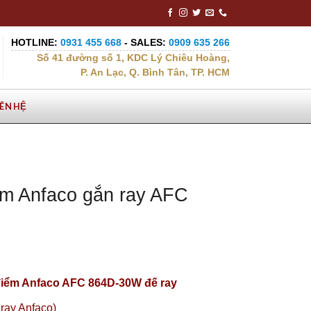
HOTLINE:
0931 455 668
- SALES:
0909 635 266
Số 41 đường số 1, KDC Lý Chiêu Hoàng,
P. An Lạc, Q. Bình Tân, TP. HCM
IÊN HỆ
ểm Anfaco gắn ray AFC
điểm Anfaco AFC 864D-30W đế ray
ray Anfaco)