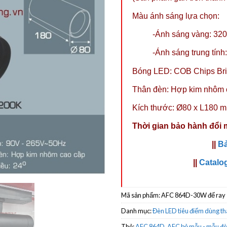
Màu ánh sáng lựa chọn:
-Ánh sáng vàng: 32
-Ánh sáng trung tính
Bóng LED: COB Chips Bri
Thân đèn: Hợp kim nhôm 
Kích thước: Ø80 x L180 
Thời gian bảo hành đổi 
||
Bả
||
Catalo
Mã sản phẩm:
AFC 864D-30W đế ray
Danh mục:
Đèn LED tiêu điểm dùng th
Thẻ:
AFC 864D
,
AFC bỏ mẫu - mẫu đè