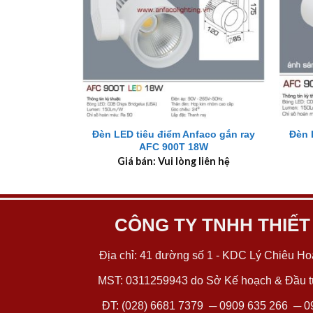
+
+
Đèn LED tiêu điểm Anfaco gắn ray
Đèn 
AFC 900T 18W
Giá bán: Vui lòng liên hệ
CÔNG TY TNHH THIẾT
Địa chỉ: 41 đường số 1 - KDC Lý Chiêu Hoà
MST: 0311259943 do Sở Kế hoạch & Đầu tư
ĐT:
(028) 6681 7379
─
0909 635 266
─
0