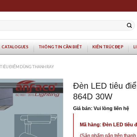
CATALOGUES
THÔNG TIN CẦN BIẾT
KIẾN TRÚC ĐẸP
L
 TIÊU ĐIỂM DÙNG THANH RAY
Đèn LED tiêu đi
864D 30W
Giá bán: Vui lòng liên hệ
Mã hàng: Đèn LED tiêu 
(Sản phẩm gắn trên thanh 