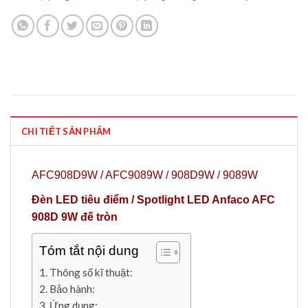
CHI TIẾT SẢN PHẨM
AFC908D9W / AFC9089W / 908D9W / 9089W
Đèn LED tiêu điểm / Spotlight LED Anfaco AFC
908D 9W đế tròn
Tóm tắt nội dung
Thông số kĩ thuật:
Bảo hành:
Ứng dụng: