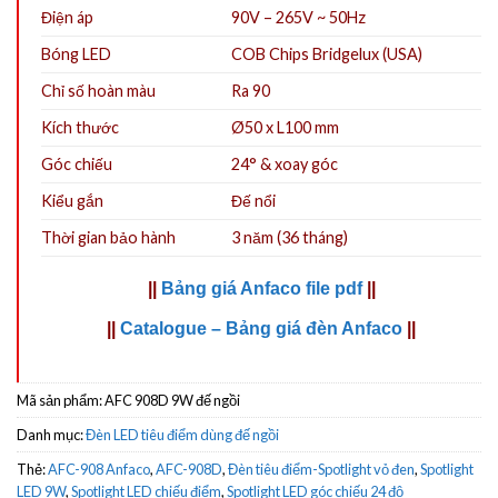
Điện áp
90V – 265V ~ 50Hz
Bóng LED
COB Chips Bridgelux (USA)
Chỉ số hoàn màu
Ra 90
Kích thước
Ø50 x L100
mm
Góc chiếu
24° & xoay góc
Kiểu gắn
Đế nổi
Thời gian bảo hành
3 năm (36 tháng)
||
Bảng giá Anfaco file pdf
||
||
Catalogue – Bảng giá đèn Anfaco
||
Mã sản phẩm:
AFC 908D 9W đế ngồi
Danh mục:
Đèn LED tiêu điểm dùng đế ngồi
Thẻ:
AFC-908 Anfaco
,
AFC-908D
,
Đèn tiêu điểm-Spotlight vỏ đen
,
Spotlight
LED 9W
,
Spotlight LED chiếu điểm
,
Spotlight LED góc chiếu 24 độ