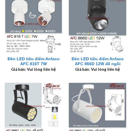
Đèn LED tiêu điểm Anfaco
Đèn LED tiêu điểm Anfaco
AFC 816T 7W
AFC 866D 12W đế ngồi
Giá bán: Vui lòng liên hệ
Giá bán: Vui lòng liên hệ