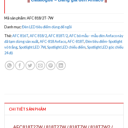
Mã sản phẩm:
AFC 818/2T-7W
Danh mục:
Đèn LED tiêu điểm dùng đế ngồi
Thẻ:
AFC 816T
,
AFC 818/2
,
AFC 818T/2
,
AFC bỏ mẫu - mẫu đèn Anfaco này
đã tạm dừng sản xuất
,
AFC-818 Anfaco
,
AFC-818T
,
Đèn tiêu điểm-Spotlight
vỏ trắng
,
Spotlight LED 7W
,
Spotlight LED chiếu điểm
,
Spotlight LED góc chiếu
24 độ
CHI TIẾT SẢN PHẨM
AFC818T27W / 818T27W / 818T7W / 818T7W2 /