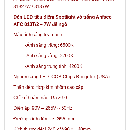
81827W / 8187W
Đèn LED tiêu điểm Spotlight vỏ trắng Anfaco
AFC 818T/2 – 7W đế ngồi
Màu ánh sáng lựa chọn:
-Ánh sáng trắng: 6500K
-Ánh sáng vàng: 3200K
-Ánh sáng trung tính: 4200K
Nguồn sáng LED: COB Chips Bridgelux (USA)
Thân đèn: Hợp kim nhôm cao cấp
Chỉ số hoàn màu: Ra ≥ 90
Điện áp: 90V – 265V ~ 50Hz
Đường kính đèn:
Ø55 mm
Phi
Kích thước đế: L240 x W90 x H40mm