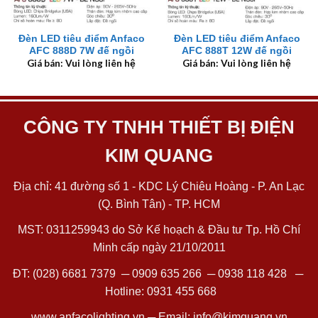
Đèn LED tiêu điểm Anfaco
Đèn LED tiêu điểm Anfaco
AFC 888D 7W đế ngồi
AFC 888T 12W đế ngồi
Giá bán: Vui lòng liên hệ
Giá bán: Vui lòng liên hệ
CÔNG TY TNHH THIẾT BỊ ĐIỆN
KIM QUANG
Địa chỉ: 41 đường số 1 - KDC Lý Chiêu Hoàng - P. An Lạc
(Q. Bình Tân) - TP. HCM
MST: 0311259943 do Sở Kế hoạch & Đầu tư Tp. Hồ Chí
Minh cấp ngày 21/10/2011
ĐT:
(028) 6681 7379
─
0909 635 266
─
0938 118 428
─
Hotline:
0931 455 668
www.anfacolighting.vn
─ Email:
info@kimquang.vn