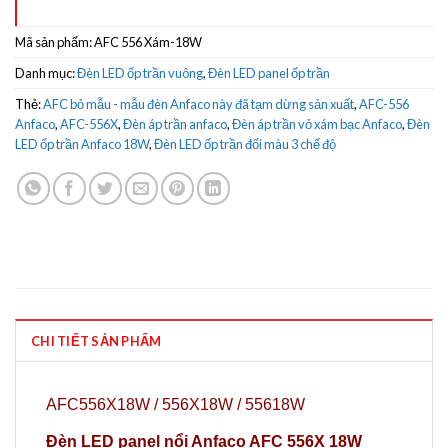
Mã sản phẩm:
AFC 556 Xám-18W
Danh mục:
Đèn LED ốp trần vuông
,
Đèn LED panel ốp trần
Thẻ:
AFC bỏ mẫu - mẫu đèn Anfaco này đã tạm dừng sản xuất
,
AFC-556
Anfaco
,
AFC-556X
,
Đèn áp trần anfaco
,
Đèn áp trần vỏ xám bạc Anfaco
,
Đèn
LED ốp trần Anfaco 18W
,
Đèn LED ốp trần đổi màu 3 chế độ
CHI TIẾT SẢN PHẨM
AFC556X18W / 556X18W / 55618W
Đèn LED panel nổi Anfaco AFC 556X 18W