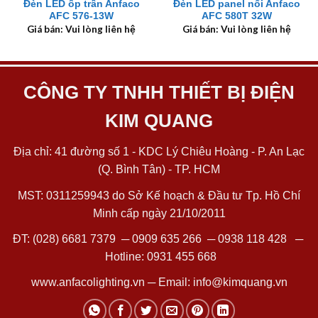
Đèn LED ốp trần Anfaco
Đèn LED panel nổi Anfaco
AFC 576-13W
AFC 580T 32W
Giá bán: Vui lòng liên hệ
Giá bán: Vui lòng liên hệ
CÔNG TY TNHH THIẾT BỊ ĐIỆN
KIM QUANG
Địa chỉ: 41 đường số 1 - KDC Lý Chiêu Hoàng - P. An Lạc
(Q. Bình Tân) - TP. HCM
MST: 0311259943 do Sở Kế hoạch & Đầu tư Tp. Hồ Chí
Minh cấp ngày 21/10/2011
ĐT:
(028) 6681 7379
─
0909 635 266
─
0938 118 428
─
Hotline:
0931 455 668
www.anfacolighting.vn
─ Email:
info@kimquang.vn