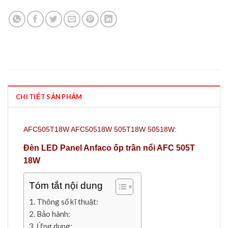
CHI TIẾT SẢN PHẨM
AFC505T18W AFC50518W 505T18W 50518W
:
Đèn LED Panel Anfaco ốp trần nổi AFC 505T
18W
Tóm tắt nội dung
Thông số kĩ thuật:
Bảo hành:
Ứng dụng: