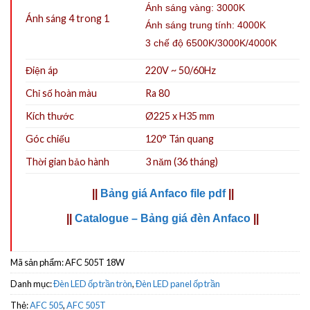
Ánh sáng vàng: 3000K
Ánh sáng 4 trong 1
Ánh sáng trung tính: 4000K
3 chế độ 6500K/3000K/4000K
Điện áp
220V ~ 50/60Hz
Chỉ số hoàn màu
Ra 80
Kích thước
Ø225 x H35 mm
Góc chiếu
120° Tán quang
Thời gian bảo hành
3 năm (36 tháng)
||
Bảng giá Anfaco file pdf
||
||
Catalogue – Bảng giá đèn Anfaco
||
Mã sản phẩm:
AFC 505T 18W
Danh mục:
Đèn LED ốp trần tròn
,
Đèn LED panel ốp trần
Thẻ:
AFC 505
,
AFC 505T