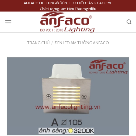
Skip
ANFACO LIGHTING® ĐÈN LED CHIẾU SÁNG CAO CẤP
Chất Lượng Làm Nên Thương Hiệu
to
content
TRANG CHỦ
/
ĐÈN LED ÂM TƯỜNG ANFACO