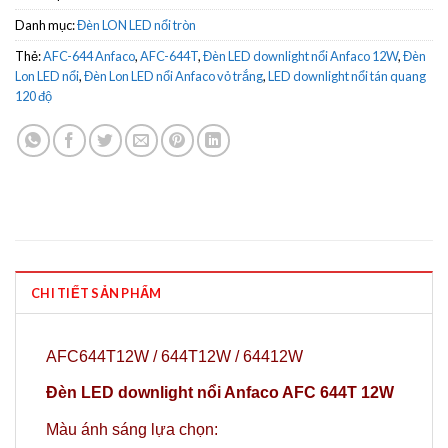
Danh mục:
Đèn LON LED nổi tròn
Thẻ:
AFC-644 Anfaco
,
AFC-644T
,
Đèn LED downlight nổi Anfaco 12W
,
Đèn
Lon LED nổi
,
Đèn Lon LED nổi Anfaco vỏ trắng
,
LED downlight nổi tán quang
120 độ
CHI TIẾT SẢN PHẨM
AFC644T12W / 644T12W / 64412W
Đèn LED downlight nổi Anfaco AFC 644T 12W
Màu ánh sáng lựa chọn: