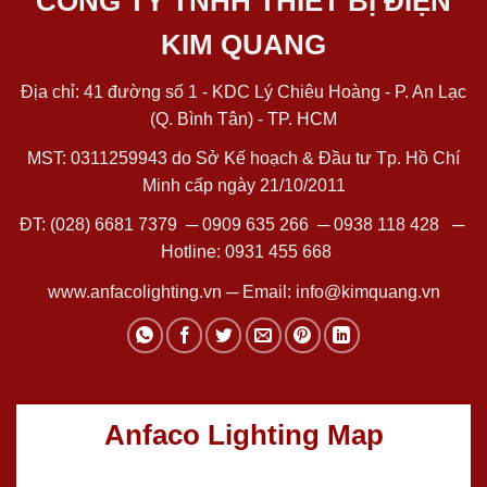
CÔNG TY TNHH THIẾT BỊ ĐIỆN
KIM QUANG
Địa chỉ: 41 đường số 1 - KDC Lý Chiêu Hoàng - P. An Lạc
(Q. Bình Tân) - TP. HCM
MST: 0311259943 do Sở Kế hoạch & Đầu tư Tp. Hồ Chí
Minh cấp ngày 21/10/2011
ĐT:
(028) 6681 7379
─
0909 635 266
─
0938 118 428
─
Hotline:
0931 455 668
www.anfacolighting.vn
─ Email:
info@kimquang.vn
Anfaco Lighting Map