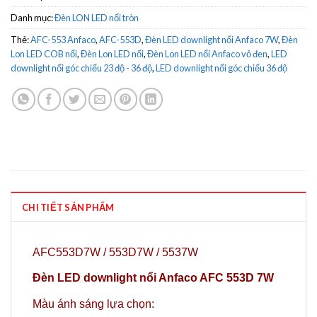
Danh mục:
Đèn LON LED nổi tròn
Thẻ:
AFC-553 Anfaco
,
AFC-553D
,
Đèn LED downlight nổi Anfaco 7W
,
Đèn
Lon LED COB nổi
,
Đèn Lon LED nổi
,
Đèn Lon LED nổi Anfaco vỏ đen
,
LED
downlight nổi góc chiếu 23 độ - 36 độ
,
LED downlight nổi góc chiếu 36 độ
CHI TIẾT SẢN PHẨM
AFC553D7W / 553D7W / 5537W
Đèn LED downlight nổi Anfaco AFC 553D 7W
Màu ánh sáng lựa chọn: