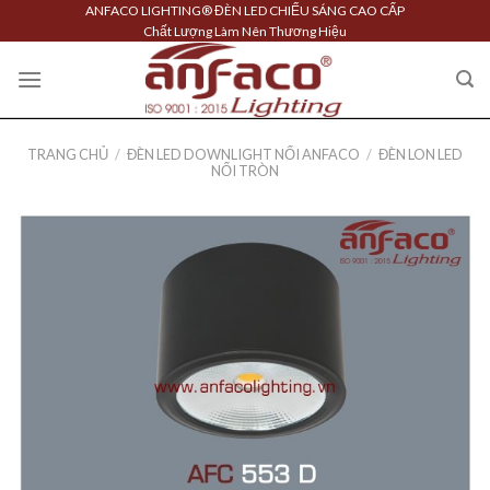
Skip
ANFACO LIGHTING® ĐÈN LED CHIẾU SÁNG CAO CẤP
Chất Lượng Làm Nên Thương Hiệu
to
content
TRANG CHỦ
/
ĐÈN LED DOWNLIGHT NỔI ANFACO
/
ĐÈN LON LED
NỔI TRÒN